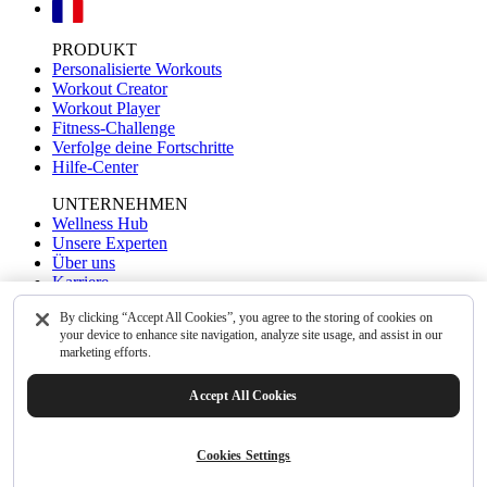
PRODUKT
Personalisierte Workouts
Workout Creator
Workout Player
Fitness-Challenge
Verfolge deine Fortschritte
Hilfe-Center
UNTERNEHMEN
Wellness Hub
Unsere Experten
Über uns
Karriere
Kontakt
By clicking “Accept All Cookies”, you agree to the storing of cookies on
your device to enhance site navigation, analyze site usage, and assist in our
UNSERE APPS
marketing efforts.
WalkFit
Yoga-Go
Accept All Cookies
RECHTLICHES
Allgemeine Geschäftsbedingungen
Datenschutzerklärung
Cookies Settings
Cookies