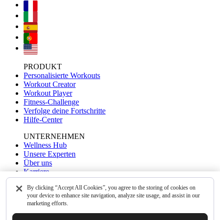
PRODUKT
Personalisierte Workouts
Workout Creator
Workout Player
Fitness-Challenge
Verfolge deine Fortschritte
Hilfe-Center
UNTERNEHMEN
Wellness Hub
Unsere Experten
Über uns
Karriere
Kontakt
By clicking “Accept All Cookies”, you agree to the storing of cookies on
your device to enhance site navigation, analyze site usage, and assist in our
UNSERE APPS
marketing efforts.
WalkFit
Yoga-Go