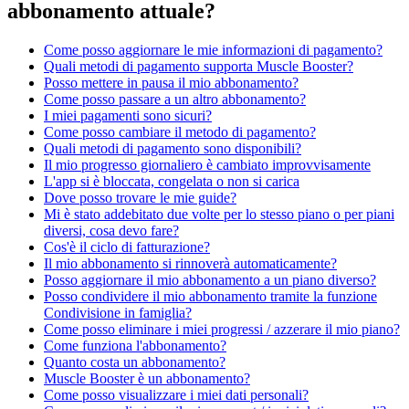
abbonamento attuale?
Come posso aggiornare le mie informazioni di pagamento?
Quali metodi di pagamento supporta Muscle Booster?
Posso mettere in pausa il mio abbonamento?
Come posso passare a un altro abbonamento?
I miei pagamenti sono sicuri?
Come posso cambiare il metodo di pagamento?
Quali metodi di pagamento sono disponibili?
Il mio progresso giornaliero è cambiato improvvisamente
L'app si è bloccata, congelata o non si carica
Dove posso trovare le mie guide?
Mi è stato addebitato due volte per lo stesso piano o per piani
diversi, cosa devo fare?
Cos'è il ciclo di fatturazione?
Il mio abbonamento si rinnoverà automaticamente?
Posso aggiornare il mio abbonamento a un piano diverso?
Posso condividere il mio abbonamento tramite la funzione
Condivisione in famiglia?
Come posso eliminare i miei progressi / azzerare il mio piano?
Come funziona l'abbonamento?
Quanto costa un abbonamento?
Muscle Booster è un abbonamento?
Come posso visualizzare i miei dati personali?