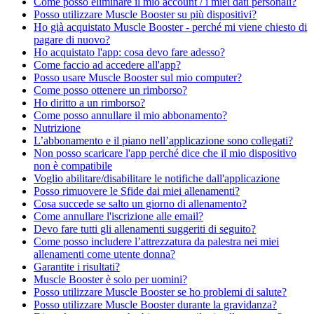
Come posso eliminare il mio account / i miei dati personali?
Posso utilizzare Muscle Booster su più dispositivi?
Ho già acquistato Muscle Booster - perché mi viene chiesto di
pagare di nuovo?
Ho acquistato l'app: cosa devo fare adesso?
Come faccio ad accedere all'app?
Posso usare Muscle Booster sul mio computer?
Come posso ottenere un rimborso?
Ho diritto a un rimborso?
Come posso annullare il mio abbonamento?
Nutrizione
L’abbonamento e il piano nell’applicazione sono collegati?
Non posso scaricare l'app perché dice che il mio dispositivo
non è compatibile
Voglio abilitare/disabilitare le notifiche dall'applicazione
Posso rimuovere le Sfide dai miei allenamenti?
Cosa succede se salto un giorno di allenamento?
Come annullare l'iscrizione alle email?
Devo fare tutti gli allenamenti suggeriti di seguito?
Come posso includere l’attrezzatura da palestra nei miei
allenamenti come utente donna?
Garantite i risultati?
Muscle Booster è solo per uomini?
Posso utilizzare Muscle Booster se ho problemi di salute?
Posso utilizzare Muscle Booster durante la gravidanza?