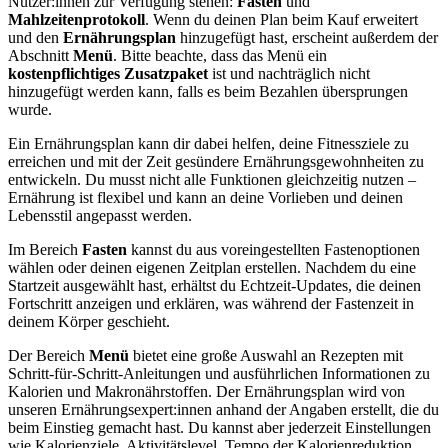
Nutzer:innen zur Verfügung stehen:
Fasten
und
Mahlzeitenprotokoll
. Wenn du deinen Plan beim Kauf erweitert
und den
Ernährungsplan
hinzugefügt hast, erscheint außerdem der
Abschnitt
Menü
. Bitte beachte, dass das Menü ein
kostenpflichtiges Zusatzpaket
ist und nachträglich nicht
hinzugefügt werden kann, falls es beim Bezahlen übersprungen
wurde.
Ein Ernährungsplan kann dir dabei helfen, deine Fitnessziele zu
erreichen und mit der Zeit gesündere Ernährungsgewohnheiten zu
entwickeln. Du musst nicht alle Funktionen gleichzeitig nutzen –
Ernährung ist flexibel und kann an deine Vorlieben und deinen
Lebensstil angepasst werden.
Im Bereich
Fasten
kannst du aus voreingestellten Fastenoptionen
wählen oder deinen eigenen Zeitplan erstellen. Nachdem du eine
Startzeit ausgewählt hast, erhältst du Echtzeit-Updates, die deinen
Fortschritt anzeigen und erklären, was während der Fastenzeit in
deinem Körper geschieht.
Der Bereich
Menü
bietet eine große Auswahl an Rezepten mit
Schritt-für-Schritt-Anleitungen und ausführlichen Informationen zu
Kalorien und Makronährstoffen. Der Ernährungsplan wird von
unseren Ernährungsexpert:innen anhand der Angaben erstellt, die du
beim Einstieg gemacht hast. Du kannst aber jederzeit Einstellungen
wie Kalorienziele, Aktivitätslevel, Tempo der Kalorienreduktion,