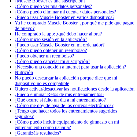
¿Muscle Booster es una suscripción?
¿Cómo puedo ver mis datos personales?
¿Cómo puedo eliminar mi cuenta / datos personales?
¿Puedo usar Muscle Booster en varios dispositivos?
Ya he comprado Muscle Booster, ¿por qué me pide que pague
de nuevo?
He comprado la app: ¿qué debo hacer ahora?
¿Cómo inicio sesión en la aplicación?
¿Puedo usar Muscle Booster en mi ordenador?
¿Cómo puedo obtener un reembolso?
¿Puedo obtener un reembolso?
¿Cómo puedo cancelar mi suscripción?
¿Necesito una conexión a internet para usar la aplicación?
Nutrición
No puedo descargar la aplicación porque dice que mi
dispositivo no es compatible
Quiero activar/desactivar las notificaciones desde la aplicación
¿Puedo eliminar Retos de mis entrenamientos?
¿Qué ocurre si falto un día a mi entrenamiento?
¿Cómo me doy de baja de los correos electrónicos?
¿Tengo que hacer todos los entrenamientos sugeridos
seguidos?
¿Cómo puedo incluir equipamiento de gimnasio en mi
entrenamiento como usuaria?
¿Garantizáis resultados?