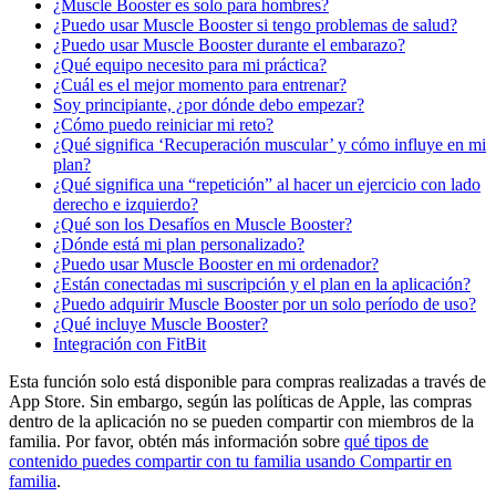
¿Muscle Booster es solo para hombres?
¿Puedo usar Muscle Booster si tengo problemas de salud?
¿Puedo usar Muscle Booster durante el embarazo?
¿Qué equipo necesito para mi práctica?
¿Cuál es el mejor momento para entrenar?
Soy principiante, ¿por dónde debo empezar?
¿Cómo puedo reiniciar mi reto?
¿Qué significa ‘Recuperación muscular’ y cómo influye en mi
plan?
¿Qué significa una “repetición” al hacer un ejercicio con lado
derecho e izquierdo?
¿Qué son los Desafíos en Muscle Booster?
¿Dónde está mi plan personalizado?
¿Puedo usar Muscle Booster en mi ordenador?
¿Están conectadas mi suscripción y el plan en la aplicación?
¿Puedo adquirir Muscle Booster por un solo período de uso?
¿Qué incluye Muscle Booster?
Integración con FitBit
Esta función solo está disponible para compras realizadas a través de
App Store. Sin embargo, según las políticas de Apple, las compras
dentro de la aplicación no se pueden compartir con miembros de la
familia. Por favor, obtén más información sobre
qué tipos de
contenido puedes compartir con tu familia usando Compartir en
familia
.