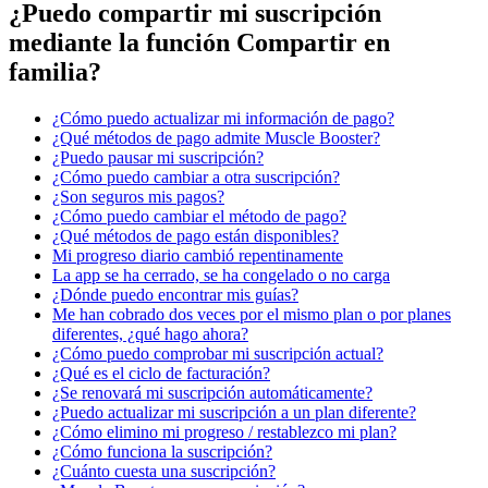
¿Puedo compartir mi suscripción
mediante la función Compartir en
familia?
¿Cómo puedo actualizar mi información de pago?
¿Qué métodos de pago admite Muscle Booster?
¿Puedo pausar mi suscripción?
¿Cómo puedo cambiar a otra suscripción?
¿Son seguros mis pagos?
¿Cómo puedo cambiar el método de pago?
¿Qué métodos de pago están disponibles?
Mi progreso diario cambió repentinamente
La app se ha cerrado, se ha congelado o no carga
¿Dónde puedo encontrar mis guías?
Me han cobrado dos veces por el mismo plan o por planes
diferentes, ¿qué hago ahora?
¿Cómo puedo comprobar mi suscripción actual?
¿Qué es el ciclo de facturación?
¿Se renovará mi suscripción automáticamente?
¿Puedo actualizar mi suscripción a un plan diferente?
¿Cómo elimino mi progreso / restablezco mi plan?
¿Cómo funciona la suscripción?
¿Cuánto cuesta una suscripción?