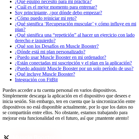
¿Qué equipo necesito para mi práctica?
¿Cuál es el mejor momento para entrenar?
Soy principiante, ¿por dónde debo empezar?
¿Cómo puedo reiniciar mi reto?
¿Qué significa ‘Recuperación muscular’ y cómo influye en mi
plan?
¿Qué significa una “repetición” al hacer un ejercicio con lado
derecho e izquierdo?
¿Qué son los Desafíos en Muscle Booster?
¿Dónde está mi plan personalizado?
¿Puedo usar Muscle Booster en mi ordenador?
¿Están conectadas mi suscripción y el plan en la aplicación?
¿Puedo adquirir Muscle Booster por un solo período de uso?
¿Qué incluye Muscle Booster?
Integración con FitBit
Puedes acceder a tu cuenta personal en varios dispositivos.
Simplemente descarga la aplicación en el dispositivo que desees e
inicia sesión. Sin embargo, ten en cuenta que la sincronización entre
dispositivos no está disponible actualmente, por lo que los datos no
se compartirán entre ellos. No obstante, estamos trabajando para
mejorar esta funcionalidad en el futuro, así que ¡mantente atento!