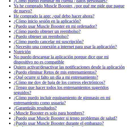
¿Cómo puedo eliminar mi cuenta / datos personales?
Ya he comprado Muscle Booster, ¿por qué me pide que pague
de nuevo?
He comprado la app: ¿qué debo hacer ahora?
¿Cómo inicio sesión en la aplicación?
¿Puedo usar Muscle Booster en mi ordenador?
¿Cómo puedo obtener un reembolso?
¿Puedo obtener un reembolso?
¿Cómo puedo cancelar mi suscripción?
¿Necesito una conexión a internet para usar la aplicación?
Nutrición
No puedo descargar la aplicación porque dice que mi
dispositivo no es compatible
Quiero activar/desactivar las notificaciones desde la aplicación
¿Puedo eliminar Retos de mis entrenamientos?
¿Qué ocurre si falto un día a mi entrenamiento?
¿Cómo me doy de baja de los correos electrónicos?
¿Tengo que hacer todos los entrenamientos sugeridos
seguidos?
¿Cómo puedo incluir equipamiento de gimnasio en mi
entrenamiento como usuaria?
¿Garantizáis resultados?
¿Muscle Booster es solo para hombres?
¿Puedo usar Muscle Booster si tengo problemas de salud?
¿Puedo usar Muscle Booster durante el embarazo?