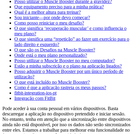
Posso utilizar o Muscle Booster durante a gravidez?
Que equipamento preciso para a minha prática?
Qual é a melhor altura para treinar?
Sou iniciante—por onde devo começar?
Como posso reiniciar o meu desafio?
O que significa ‘recuperação muscular’ e como influencia o
meu plano?
O que significa uma “repetição” ao fazer um exercício para o
lado direito e esquerdo?
O que são os Desafios na Muscle Booster?
Onde está o meu plano personalizado?
Posso utilizar o Muscle Booster no meu computador?
Estão a minha subscrição e o plano na aplicação ligados?
Posso adquirir o Muscle Booster por um único período de
utilização?
O que está incluído no Muscle Booster?
Como é que a aplicação rastreia os meus passos?
fitbit-integration-ios-pt
Integração com FitBit
Pode aceder à sua conta pessoal em vários dispositivos. Basta
descarregar a aplicação no dispositivo pretendido e iniciar sessão.
No entanto, tenha em atenção que a sincronização entre dispositivos
ainda não está disponível, por isso os dados não serão sincronizados
entre eles. Estamos a trabalhar para melhorar esta funcionalidade no