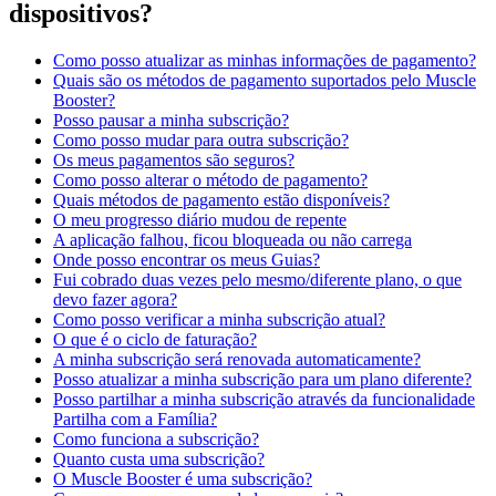
dispositivos?
Como posso atualizar as minhas informações de pagamento?
Quais são os métodos de pagamento suportados pelo Muscle
Booster?
Posso pausar a minha subscrição?
Como posso mudar para outra subscrição?
Os meus pagamentos são seguros?
Como posso alterar o método de pagamento?
Quais métodos de pagamento estão disponíveis?
O meu progresso diário mudou de repente
A aplicação falhou, ficou bloqueada ou não carrega
Onde posso encontrar os meus Guias?
Fui cobrado duas vezes pelo mesmo/diferente plano, o que
devo fazer agora?
Como posso verificar a minha subscrição atual?
O que é o ciclo de faturação?
A minha subscrição será renovada automaticamente?
Posso atualizar a minha subscrição para um plano diferente?
Posso partilhar a minha subscrição através da funcionalidade
Partilha com a Família?
Como funciona a subscrição?
Quanto custa uma subscrição?
O Muscle Booster é uma subscrição?