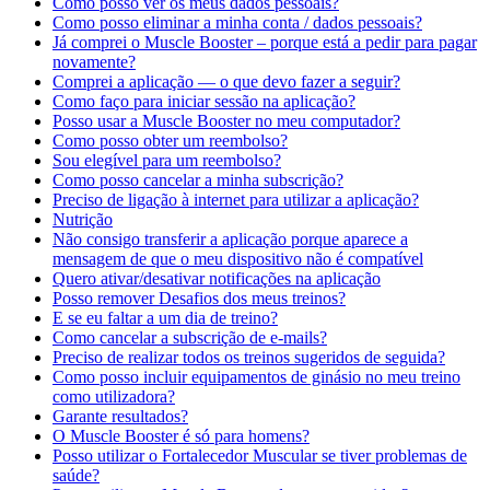
Como posso ver os meus dados pessoais?
Como posso eliminar a minha conta / dados pessoais?
Já comprei o Muscle Booster – porque está a pedir para pagar
novamente?
Comprei a aplicação — o que devo fazer a seguir?
Como faço para iniciar sessão na aplicação?
Posso usar a Muscle Booster no meu computador?
Como posso obter um reembolso?
Sou elegível para um reembolso?
Como posso cancelar a minha subscrição?
Preciso de ligação à internet para utilizar a aplicação?
Nutrição
Não consigo transferir a aplicação porque aparece a
mensagem de que o meu dispositivo não é compatível
Quero ativar/desativar notificações na aplicação
Posso remover Desafios dos meus treinos?
E se eu faltar a um dia de treino?
Como cancelar a subscrição de e-mails?
Preciso de realizar todos os treinos sugeridos de seguida?
Como posso incluir equipamentos de ginásio no meu treino
como utilizadora?
Garante resultados?
O Muscle Booster é só para homens?
Posso utilizar o Fortalecedor Muscular se tiver problemas de
saúde?