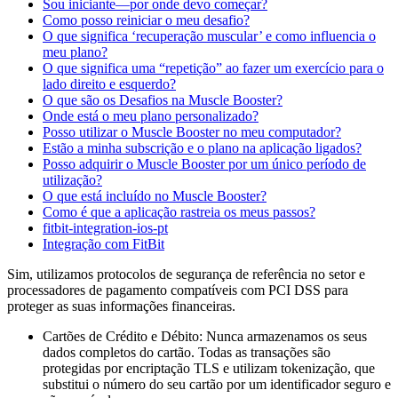
Sou iniciante—por onde devo começar?
Como posso reiniciar o meu desafio?
O que significa ‘recuperação muscular’ e como influencia o
meu plano?
O que significa uma “repetição” ao fazer um exercício para o
lado direito e esquerdo?
O que são os Desafios na Muscle Booster?
Onde está o meu plano personalizado?
Posso utilizar o Muscle Booster no meu computador?
Estão a minha subscrição e o plano na aplicação ligados?
Posso adquirir o Muscle Booster por um único período de
utilização?
O que está incluído no Muscle Booster?
Como é que a aplicação rastreia os meus passos?
fitbit-integration-ios-pt
Integração com FitBit
Sim, utilizamos protocolos de segurança de referência no setor e
processadores de pagamento compatíveis com PCI DSS para
proteger as suas informações financeiras.
Cartões de Crédito e Débito: Nunca armazenamos os seus
dados completos do cartão. Todas as transações são
protegidas por encriptação TLS e utilizam tokenização, que
substitui o número do seu cartão por um identificador seguro e