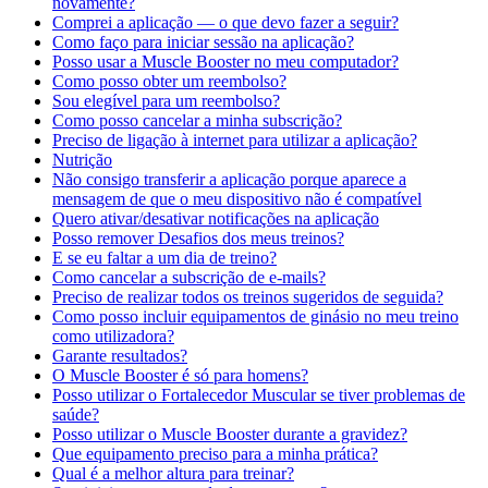
novamente?
Comprei a aplicação — o que devo fazer a seguir?
Como faço para iniciar sessão na aplicação?
Posso usar a Muscle Booster no meu computador?
Como posso obter um reembolso?
Sou elegível para um reembolso?
Como posso cancelar a minha subscrição?
Preciso de ligação à internet para utilizar a aplicação?
Nutrição
Não consigo transferir a aplicação porque aparece a
mensagem de que o meu dispositivo não é compatível
Quero ativar/desativar notificações na aplicação
Posso remover Desafios dos meus treinos?
E se eu faltar a um dia de treino?
Como cancelar a subscrição de e-mails?
Preciso de realizar todos os treinos sugeridos de seguida?
Como posso incluir equipamentos de ginásio no meu treino
como utilizadora?
Garante resultados?
O Muscle Booster é só para homens?
Posso utilizar o Fortalecedor Muscular se tiver problemas de
saúde?
Posso utilizar o Muscle Booster durante a gravidez?
Que equipamento preciso para a minha prática?
Qual é a melhor altura para treinar?