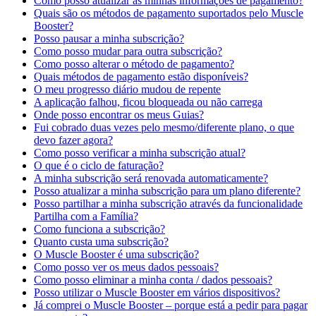
Como posso atualizar as minhas informações de pagamento?
Quais são os métodos de pagamento suportados pelo Muscle
Booster?
Posso pausar a minha subscrição?
Como posso mudar para outra subscrição?
Como posso alterar o método de pagamento?
Quais métodos de pagamento estão disponíveis?
O meu progresso diário mudou de repente
A aplicação falhou, ficou bloqueada ou não carrega
Onde posso encontrar os meus Guias?
Fui cobrado duas vezes pelo mesmo/diferente plano, o que
devo fazer agora?
Como posso verificar a minha subscrição atual?
O que é o ciclo de faturação?
A minha subscrição será renovada automaticamente?
Posso atualizar a minha subscrição para um plano diferente?
Posso partilhar a minha subscrição através da funcionalidade
Partilha com a Família?
Como funciona a subscrição?
Quanto custa uma subscrição?
O Muscle Booster é uma subscrição?
Como posso ver os meus dados pessoais?
Como posso eliminar a minha conta / dados pessoais?
Posso utilizar o Muscle Booster em vários dispositivos?
Já comprei o Muscle Booster – porque está a pedir para pagar