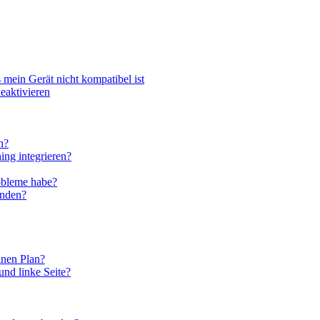
 mein Gerät nicht kompatibel ist
eaktivieren
n?
ing integrieren?
obleme habe?
enden?
inen Plan?
und linke Seite?