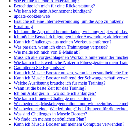
Wie erhalte ich eine Rückerstattung?
Berechtige ich mich für eine Rückerstattung?
Wie kann ich mein Abonnement kündigen?
update-cookies-web
Brauche ich eine Internetverbindung, um die App zu nutzen?
Ernährung
Ich kann die App nicht herunterladen, weil angezeigt wird, dass
Ich möchte Benachrichtigungen in der Anwendung aktivieren/d
Kann ich Challenges aus meinen Workouts entfernen?
Was passiert, wenn ich einen Trainingstag verpasse?
Wie melde ich mich von E-Mails ab?
Muss ich alle vorgeschlagenen Workouts hintereinander mache
Wie kann ich als weibliche Nutzerin Fitnessgeräte in mein Train
Garantieren Sie Ergebnisse?
Kann ich Muscle Booster nutzen, wenn ich gesundheitliche Pr
Kann ich Muscle Booster während der Schwangerschaft verw
Welche Ausrüstung brauche ich für mein Training?
Wann ist die beste Zeit für das Training?
Ich bin Anfänger:in – wo sollte ich anfangen?
Wie kann ich meine Challenge neu starten?
Was bedeutet „Muskelregeneration“ und wie beeinflusst sie me
Was bedeutet eine „Wiederholung“ bei Übungen für die rechte 
Was sind Challenges in Muscle Booster?
Wo finde ich meinen persönlichen Plan?
Kann ich Muscle Booster auf meinem Computer verwenden?