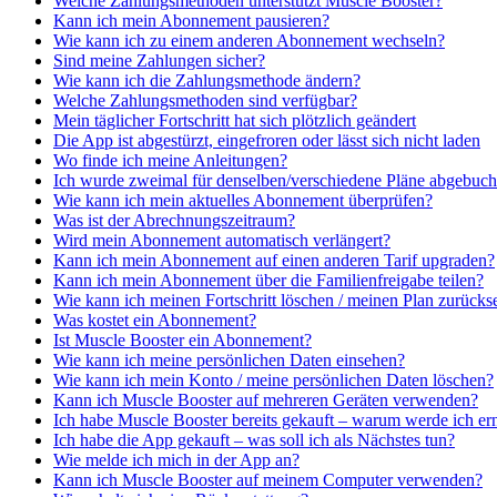
Welche Zahlungsmethoden unterstützt Muscle Booster?
Kann ich mein Abonnement pausieren?
Wie kann ich zu einem anderen Abonnement wechseln?
Sind meine Zahlungen sicher?
Wie kann ich die Zahlungsmethode ändern?
Welche Zahlungsmethoden sind verfügbar?
Mein täglicher Fortschritt hat sich plötzlich geändert
Die App ist abgestürzt, eingefroren oder lässt sich nicht laden
Wo finde ich meine Anleitungen?
Ich wurde zweimal für denselben/verschiedene Pläne abgebucht 
Wie kann ich mein aktuelles Abonnement überprüfen?
Was ist der Abrechnungszeitraum?
Wird mein Abonnement automatisch verlängert?
Kann ich mein Abonnement auf einen anderen Tarif upgraden?
Kann ich mein Abonnement über die Familienfreigabe teilen?
Wie kann ich meinen Fortschritt löschen / meinen Plan zurücks
Was kostet ein Abonnement?
Ist Muscle Booster ein Abonnement?
Wie kann ich meine persönlichen Daten einsehen?
Wie kann ich mein Konto / meine persönlichen Daten löschen?
Kann ich Muscle Booster auf mehreren Geräten verwenden?
Ich habe Muscle Booster bereits gekauft – warum werde ich er
Ich habe die App gekauft – was soll ich als Nächstes tun?
Wie melde ich mich in der App an?
Kann ich Muscle Booster auf meinem Computer verwenden?