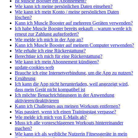
Ist Muscle Booster ein Abonnement?
Wie kann ich meine persönlichen Daten einsehen?
Wie kann ich mein Konto / meine persönlichen Daten
löschen?
Kann ich Muscle Booster auf mehreren Geräten verwenden?
Ich habe Muscle Booster bereits gekauft – warum werde ich
erneut zur Zahlung aufgefordert?
Wie melde ich mich in der App an?
Kann ich Muscle Booster auf meinem Computer verwenden?
Wie erhalte ich eine Rückerstattung?
Berechtige ich mich für eine Rückerstattung?
Wie kann ich mein Abonnement kündigen?
update-cookies-web
Brauche ich eine Internetverbindung, um die App zu nutzen?
Ernährung
Ich kann die App nicht herunterladen, weil angezeigt wird,
dass mein Gerät nicht kompatibel ist
Ich möchte Benachrichtigungen in der Anwendung
aktivieren/deaktivieren
Kann ich Challenges aus meinen Workouts entfernen?
Was passiert, wenn ich einen Trainingstag verpasse?
Wie melde ich mich von E-Mails ab?
Muss ich alle vorgeschlagenen Workouts hintereinander
machen?
Wie kann ich als weibliche Nutzerin Fitnessgeräte in mein