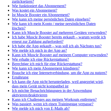
zurücksetzen?
Wie funktioniert das Abonnement?
Was kostet ein Abonnement?
Ist Muscle Booster ein Abonnement?
Wie kann ich meine persönlichen Daten einsehen?
Wie kann ich mein Konto / meine persönlichen Daten
löschen?
Kann ich Muscle Booster auf mehreren Geräten verwenden?
Ich habe Muscle Booster bereits gekauft – warum werde ich
erneut zur Zahlung aufgefordert?
Ich habe die App gekauft – was soll ich als Nächstes tun?
Wie melde ich mich in der App an?
Kann ich Muscle Booster auf meinem Computer verwenden?
Wie erhalte ich eine Rückerstattung?
Berechtige ich mich für eine Rückerstattung?
Wie kann ich mein Abonnement kündigen?
Brauche ich eine Internetverbindung, um die App zu nutzen?
Ernährung
Ich kann die App nicht herunterladen, weil angezeigt wird,
dass mein Gerät nicht kompatibel ist
Ich möchte Benachrichtigungen in der Anwendung
aktivieren/deaktivieren
Kann ich Challenges aus meinen Workouts entfernen?
Was passiert, wenn ich einen Trainingstag verpasse?
Wie melde ich mich von E-Mails ab?