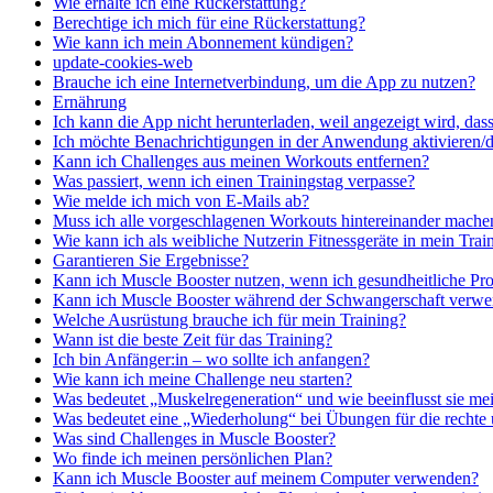
Wie erhalte ich eine Rückerstattung?
Berechtige ich mich für eine Rückerstattung?
Wie kann ich mein Abonnement kündigen?
update-cookies-web
Brauche ich eine Internetverbindung, um die App zu nutzen?
Ernährung
Ich kann die App nicht herunterladen, weil angezeigt wird, dass
Ich möchte Benachrichtigungen in der Anwendung aktivieren/d
Kann ich Challenges aus meinen Workouts entfernen?
Was passiert, wenn ich einen Trainingstag verpasse?
Wie melde ich mich von E-Mails ab?
Muss ich alle vorgeschlagenen Workouts hintereinander mache
Wie kann ich als weibliche Nutzerin Fitnessgeräte in mein Train
Garantieren Sie Ergebnisse?
Kann ich Muscle Booster nutzen, wenn ich gesundheitliche Pr
Kann ich Muscle Booster während der Schwangerschaft verw
Welche Ausrüstung brauche ich für mein Training?
Wann ist die beste Zeit für das Training?
Ich bin Anfänger:in – wo sollte ich anfangen?
Wie kann ich meine Challenge neu starten?
Was bedeutet „Muskelregeneration“ und wie beeinflusst sie me
Was bedeutet eine „Wiederholung“ bei Übungen für die rechte 
Was sind Challenges in Muscle Booster?
Wo finde ich meinen persönlichen Plan?
Kann ich Muscle Booster auf meinem Computer verwenden?