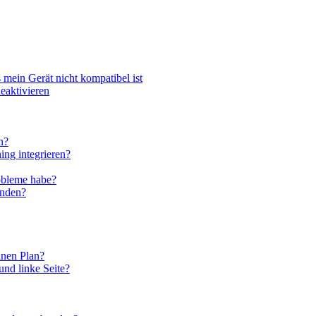
 mein Gerät nicht kompatibel ist
eaktivieren
n?
ing integrieren?
obleme habe?
enden?
inen Plan?
und linke Seite?