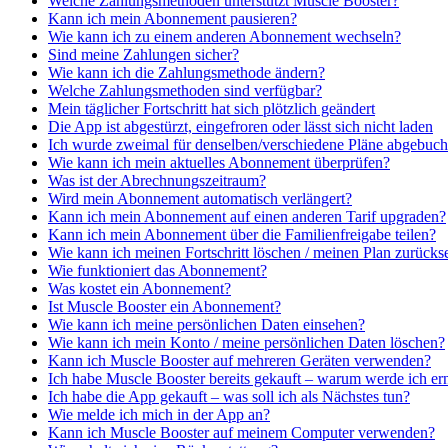
Welche Zahlungsmethoden unterstützt Muscle Booster?
Kann ich mein Abonnement pausieren?
Wie kann ich zu einem anderen Abonnement wechseln?
Sind meine Zahlungen sicher?
Wie kann ich die Zahlungsmethode ändern?
Welche Zahlungsmethoden sind verfügbar?
Mein täglicher Fortschritt hat sich plötzlich geändert
Die App ist abgestürzt, eingefroren oder lässt sich nicht laden
Ich wurde zweimal für denselben/verschiedene Pläne abgebucht 
Wie kann ich mein aktuelles Abonnement überprüfen?
Was ist der Abrechnungszeitraum?
Wird mein Abonnement automatisch verlängert?
Kann ich mein Abonnement auf einen anderen Tarif upgraden?
Kann ich mein Abonnement über die Familienfreigabe teilen?
Wie kann ich meinen Fortschritt löschen / meinen Plan zurücks
Wie funktioniert das Abonnement?
Was kostet ein Abonnement?
Ist Muscle Booster ein Abonnement?
Wie kann ich meine persönlichen Daten einsehen?
Wie kann ich mein Konto / meine persönlichen Daten löschen?
Kann ich Muscle Booster auf mehreren Geräten verwenden?
Ich habe Muscle Booster bereits gekauft – warum werde ich er
Ich habe die App gekauft – was soll ich als Nächstes tun?
Wie melde ich mich in der App an?
Kann ich Muscle Booster auf meinem Computer verwenden?